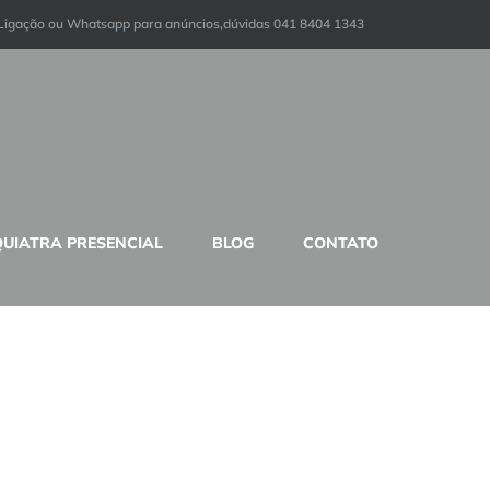
Ligação ou Whatsapp para anúncios,dúvidas 041 8404 1343
QUIATRA PRESENCIAL
BLOG
CONTATO